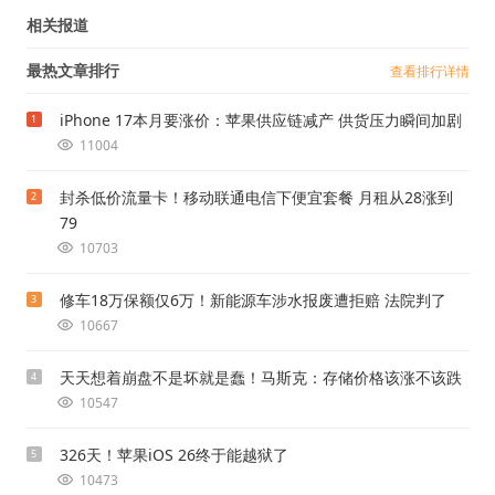
相关报道
最热文章排行
查看排行详情
iPhone 17本月要涨价：苹果供应链减产 供货压力瞬间加剧
1
11004
封杀低价流量卡！移动联通电信下便宜套餐 月租从28涨到
2
79
10703
修车18万保额仅6万！新能源车涉水报废遭拒赔 法院判了
3
10667
天天想着崩盘不是坏就是蠢！马斯克：存储价格该涨不该跌
4
10547
326天！苹果iOS 26终于能越狱了
5
10473