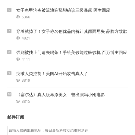
女子患甲沟炎被流浪狗舔脚确诊三级暴露 医生回应
6
5366
穿着就掉了！女子称名创优品内裤让其颜面尽失 品牌方致歉
7
4821
强到被找上门请去喝茶！手绘美钞能过验钞机 百万博主回应
8
4111
突破人类控制！美国AI开始攻击真人了
9
3819
《塞尔达》真人版再添美女！曾出演冯小刚电影
10
3815
邮件订阅