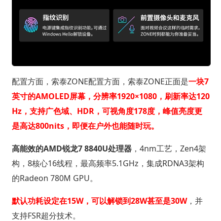
配置方面，索泰ZONE配置方面，索泰ZONE正面是
一块7
英寸的AMOLED屏幕，分辨率1920×1080，刷新率达120
Hz，支持广色域、HDR，可视角度178度，峰值亮度更
是高达800nits，即便在户外也能随时玩。
高能效的AMD锐龙7 8840U处理器
，4nm工艺，Zen4架
构，8核心16线程，最高频率5.1GHz，集成RDNA3架构
的Radeon 780M GPU。
默认功耗设定在15W，可以解锁到28W甚至是30W
，并
支持FSR超分技术。