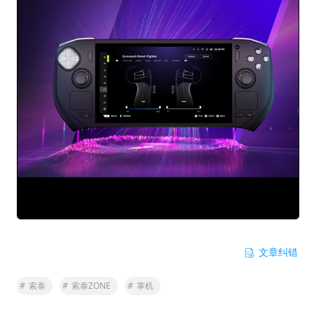
文章纠错
#
索泰
#
索泰ZONE
#
掌机