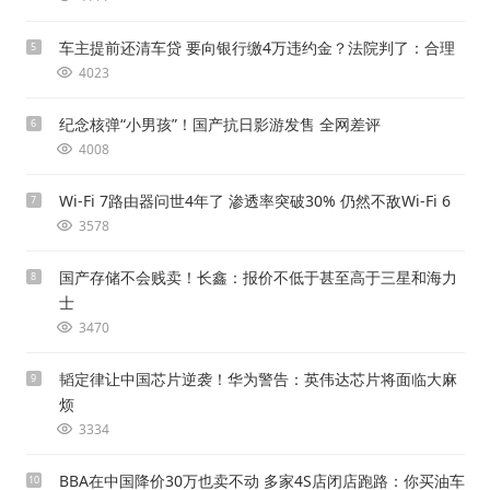
车主提前还清车贷 要向银行缴4万违约金？法院判了：合理
5
4023
纪念核弹“小男孩”！国产抗日影游发售 全网差评
6
4008
Wi-Fi 7路由器问世4年了 渗透率突破30% 仍然不敌Wi-Fi 6
7
3578
国产存储不会贱卖！长鑫：报价不低于甚至高于三星和海力
8
士
3470
韬定律让中国芯片逆袭！华为警告：英伟达芯片将面临大麻
9
烦
3334
BBA在中国降价30万也卖不动 多家4S店闭店跑路：你买油车
10