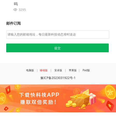
吗
3295
邮件订阅
电脑版
|
移动版
|
安卓版
|
苹果版
|
Pad版
豫ICP备2023031922号-1