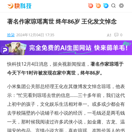
著名作家琼瑶离世 终年86岁 王化发文悼念
拾柒
2024年12月04日 17:35
0
快科技12月4日消息，据央视新闻报道，
著名作家琼瑶于
今天下午1时许被发现在家中离世，终年86岁。
小米集团公关部总经理王化在其微博发文悼念琼瑶，他表
示：“忙完看到琼瑶去世的信息……三十多年前，我们这代
上初中的孩子，文化娱乐生活相对单一。或多或少都会有
去学校隔壁的小说铺子租小说的经历，一毛钱还是两毛钱
一天，那时候我阅读过许多武侠小说，如金庸、古龙、温
瑞安的作品。言情小说方面，喜欢琼瑶、岑凯伦等人的书