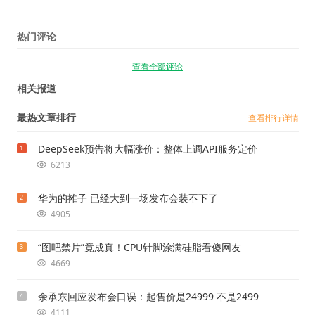
热门评论
查看全部评论
相关报道
最热文章排行
查看排行详情
DeepSeek预告将大幅涨价：整体上调API服务定价
1
6213
华为的摊子 已经大到一场发布会装不下了
2
4905
“图吧禁片”竟成真！CPU针脚涂满硅脂看傻网友
3
4669
余承东回应发布会口误：起售价是24999 不是2499
4
4111