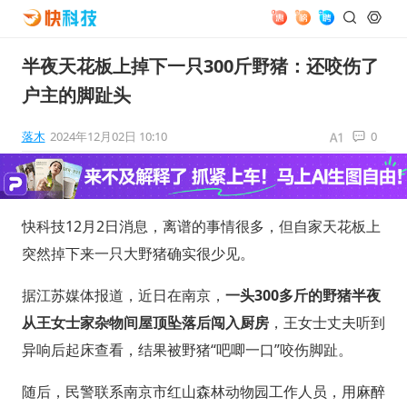
半夜天花板上掉下一只300斤野猪：还咬伤了
户主的脚趾头
落木
2024年12月02日 10:10
0
快科技12月2日消息，离谱的事情很多，但自家天花板上
突然掉下来一只大野猪确实很少见。
据江苏媒体报道，近日在南京，
一头300多斤的野猪半夜
从王女士家杂物间屋顶坠落后闯入厨房
，王女士丈夫听到
异响后起床查看，结果被野猪“吧唧一口”咬伤脚趾。
随后，民警联系南京市红山森林动物园工作人员，用麻醉