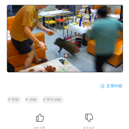
文章纠错
#
野猪
#
动物
#
野生动物
好文点赞
水文反对