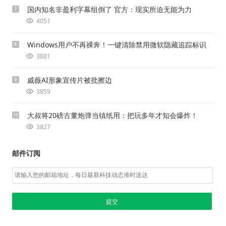
国内知名非盈利字幕组倒了 官方：现实所迫无能为力
7
4051
Windows用户不再裸奔！一键清除禁用微软隐藏追踪标识
8
3881
戚薇AI形象宣传片被批擦边
9
3859
大叔将20磅古董炮弹当镇纸用：把玩多年才知会爆炸！
10
3827
邮件订阅