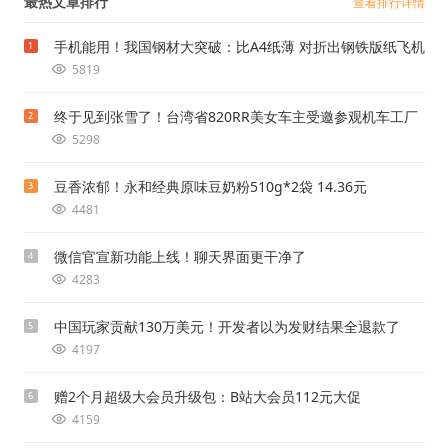
最热文章排行
查看排行详情
手机能用！我国钢材大突破：比A4纸薄 对折出钢铁版纸飞机
1
5819
终于见到张雪了！台湾省820RR美女车主受邀参观机车工厂
2
5298
豆香浓郁！永和经典原味豆奶粉510g*2袋 14.36元
3
4481
微信官宣新功能上线！聊天界面更干净了
4
4283
中国玩家贡献130万美元！开发者以为发财结果全退款了
5
4197
赠2个月超级大会员升级包：B站大会员112元大促
6
4159