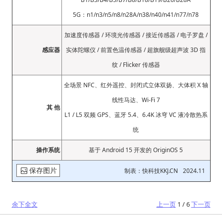
5G：n1/n3/n5/n8/n28A/n38/n40/n41/n77/n78
加速度传感器 / 环境光传感器 / 接近传感器 / 电子罗盘 /
感应器
实体陀螺仪 / 前置色温传感器 / 超旗舰级超声波 3D 指
纹 / Flicker 传感器
全场景 NFC、红外遥控、封闭式立体双扬、大体积 X 轴
线性马达、Wi-Fi 7
其 他
L1 / L5 双频 GPS、蓝牙 5.4、6.4K 冰穹 VC 液冷散热系
统
操作系统
基于 Android 15 开发的 OriginOS 5
保存图片
制表：快科技KKJ.CN
2024.11
余下全文
上一页
1 / 6
下一页