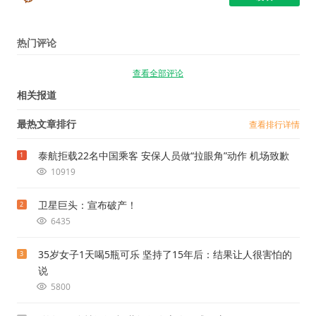
热门评论
查看全部评论
相关报道
最热文章排行
查看排行详情
泰航拒载22名中国乘客 安保人员做“拉眼角”动作 机场致歉
1
10919
卫星巨头：宣布破产！
2
6435
35岁女子1天喝5瓶可乐 坚持了15年后：结果让人很害怕的
3
说
5800