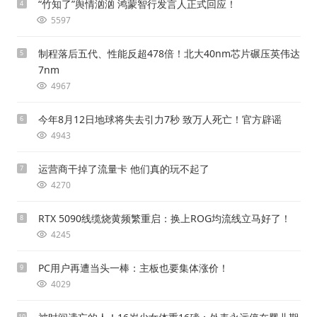
“竹知了”舆情汹汹 鸿蒙智行发言人正式回应！
4
5597
制程落后五代、性能反超478倍！北大40nm芯片碾压英伟达
5
7nm
4967
今年8月12日地球将失去引力7秒 致万人死亡！官方辟谣
6
4943
运营商干掉了流量卡 他们真的玩不起了
7
4270
RTX 5090线缆烧黄频繁重启：换上ROG均流线立马好了！
8
4245
PC用户再遭当头一棒：主板也要集体涨价！
9
4029
10