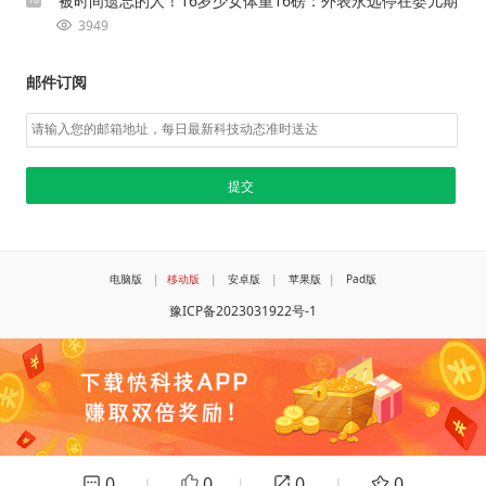
被时间遗忘的人！16岁少女体重16磅：外表永远停在婴儿期
3949
邮件订阅
电脑版
|
移动版
|
安卓版
|
苹果版
|
Pad版
豫ICP备2023031922号-1
0
0
0
0
|
|
|