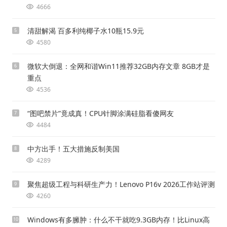
4666
清甜解渴 百多利纯椰子水10瓶15.9元
5
4580
微软大倒退：全网和谐Win11推荐32GB内存文章 8GB才是
6
重点
4536
“图吧禁片”竟成真！CPU针脚涂满硅脂看傻网友
7
4484
中方出手！五大措施反制美国
8
4289
聚焦超级工程与科研生产力！Lenovo P16v 2026工作站评测
9
4260
Windows有多臃肿：什么不干就吃9.3GB内存！比Linux高
10