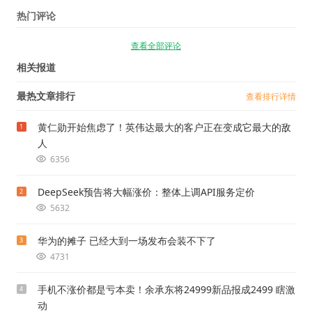
热门评论
查看全部评论
相关报道
最热文章排行
查看排行详情
黄仁勋开始焦虑了！英伟达最大的客户正在变成它最大的敌
1
人
6356
DeepSeek预告将大幅涨价：整体上调API服务定价
2
5632
华为的摊子 已经大到一场发布会装不下了
3
4731
手机不涨价都是亏本卖！余承东将24999新品报成2499 瞎激
4
动