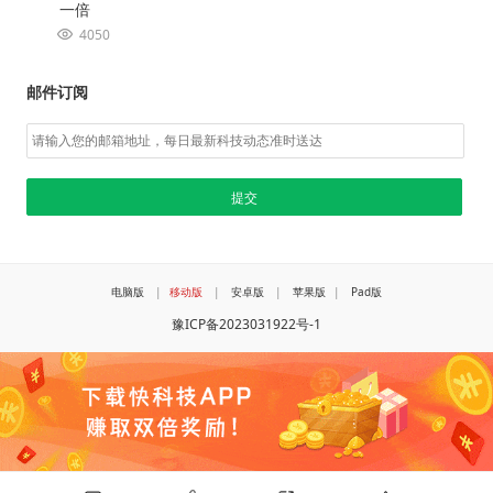
一倍
4050
邮件订阅
电脑版
|
移动版
|
安卓版
|
苹果版
|
Pad版
豫ICP备2023031922号-1