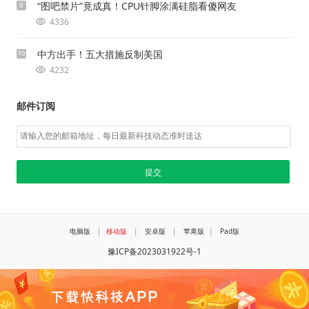
“图吧禁片”竟成真！CPU针脚涂满硅脂看傻网友
9
4336
中方出手！五大措施反制美国
10
4232
邮件订阅
电脑版
|
移动版
|
安卓版
|
苹果版
|
Pad版
豫ICP备2023031922号-1