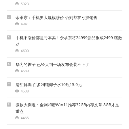
5023
余承东：手机要大规模涨价 否则都在亏损销售
4
4941
手机不涨价都是亏本卖！余承东将24999新品报成2499 瞎激
5
动
4600
华为的摊子 已经大到一场发布会装不下了
6
4589
清甜解渴 百多利纯椰子水10瓶15.9元
7
4538
微软大倒退：全网和谐Win11推荐32GB内存文章 8GB才是
8
重点
4465