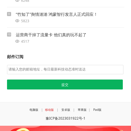
6248
“竹知了”舆情汹汹 鸿蒙智行发言人正式回应！
9
5823
运营商干掉了流量卡 他们真的玩不起了
10
4517
邮件订阅
电脑版
|
移动版
|
安卓版
|
苹果版
|
Pad版
豫ICP备2023031922号-1