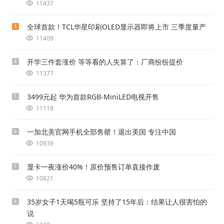
11437
全球首款！TCL华星印刷OLED显示器即将上市 三季度量产
3
11409
开学三件套涨价 等等看的人失算了：厂商纷纷提价
4
11377
3499元起 华为首款RGB-MiniLED电视开售
5
11118
一加北美官网手机全部售罄！退出美国 专注中国
6
10939
显卡一夜涨价40%！原价预售订单直接作废
7
10821
35岁女子1天喝5瓶可乐 坚持了15年后：结果让人很害怕的
8
说