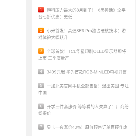
1
游科压力最大的8月到了！《黑神话》全平
台七折优惠：史低
2
小米首发！高通8E6 Pro独占硬核技术：游
戏体验大幅跃升
3
全球首款！TCL华星印刷OLED显示器即将
上市 三季度量产
4
3499元起 华为首款RGB-MiniLED电视开售
5
一加北美官网手机全部售罄！退出美国 专注
中国
6
开学三件套涨价 等等看的人失算了：厂商纷
纷提价
7
显卡一夜涨价40%！原价预售订单直接作废