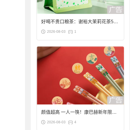
好喝不贵口粮茶：谢裕大茉莉花茶50g
2026-08-03
1
袋装9.9元到手
颜值超高 一人一筷！康巴赫新年限定
2026-08-03
4
合金筷子大促：19.9元