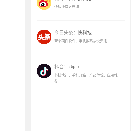
快科技官方微博
今日头条：
快科技
带来硬件软件、手机数码最快资讯！
抖音：
kkjcn
科技快讯、手机开箱、产品体验、应用推
荐...