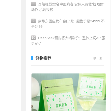
8
泰航拒载22名中国乘客 安保人员做“拉眼角”
动作 机场致歉
9
余承东回应发布会口误：起售价是24999 不
是2499
10
DeepSeek预告将大幅涨价：整体上调API服
务定价
好物推荐
换一波