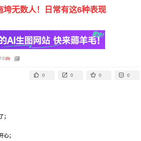
拖垮无数人！日常有这6种表现
评论
(
0
)
0
0
0
0
了；
开心；