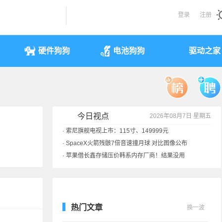
登录
注册
硬件狗狗
电池狗狗
驱动之家
今日视点
2026年08月7日 星期五
·
索尼旗舰电视上市：115寸、149999元
·
SpaceX火箭残骸7倍音速撞月球 对比图像公布
·
苹果借长鑫存储压价韩系内存厂商！结果没用
·
歌手汪峰：公司因AI已从1100人优化到400人
热门文章
换一波