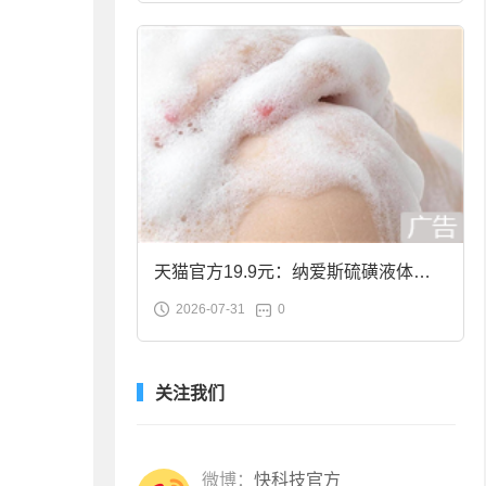
天猫官方19.9元：纳爱斯硫磺液体香
2026-07-31
0
皂2斤大促
关注我们
微博：
快科技官方