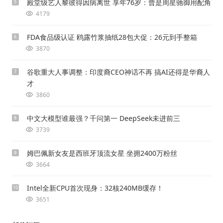
殿堂级艺人黎彼得因病离世 享年76岁：曾是周星驰御用配角
5
4179
FDA食品级认证 鸥露竹浆抽纸28包大促：26元到手整箱
6
3870
谷歌重大人事调整：印度裔CEO神话不再 搞AI还得是华裔人
7
才
3860
中文大模型谁最强？千问第一 DeepSeek未进前三
8
3739
姆巴佩新女友是西班牙顶流女星 坐拥2400万粉丝
9
3664
Intel全新CPU首次现身：32核240MB缓存！
10
3651