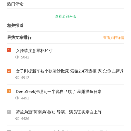
热门评论
查看全部评论
相关报道
最热文章排行
查看排行详情
女骑请注意罩杯尺寸
1
5043
女子刚提新车被小孩泼沙撒尿 索赔2.4万遭拒 家长:你去起诉
2
4912
DeepSeek推理到一半说自己饿了 暴露摸鱼日常
3
4492
荷兰弟遭“河南弟”抢功 导演、演员证实亲自上阵
4
4486