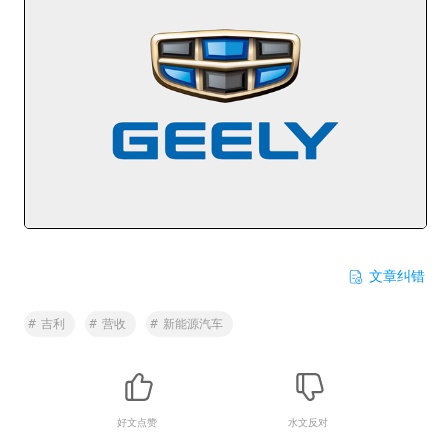
文章纠错
#
吉利
#
营收
#
新能源汽车
好文点赞
水文反对