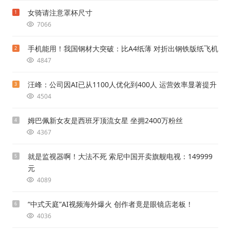
女骑请注意罩杯尺寸
1
7066
手机能用！我国钢材大突破：比A4纸薄 对折出钢铁版纸飞机
2
4847
汪峰：公司因AI已从1100人优化到400人 运营效率显著提升
3
4504
姆巴佩新女友是西班牙顶流女星 坐拥2400万粉丝
4
4367
就是监视器啊！大法不死 索尼中国开卖旗舰电视：149999
5
元
4089
“中式天庭”AI视频海外爆火 创作者竟是眼镜店老板！
6
4036