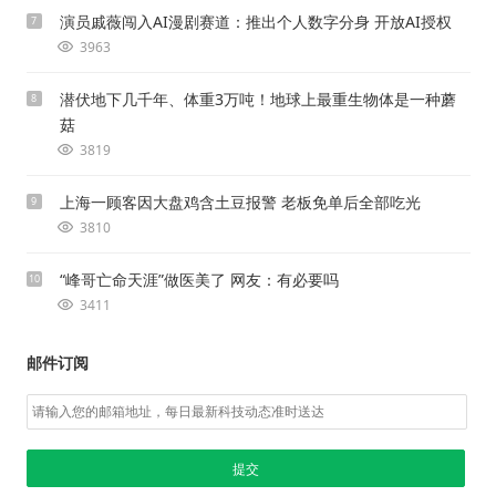
演员戚薇闯入AI漫剧赛道：推出个人数字分身 开放AI授权
7
3963
潜伏地下几千年、体重3万吨！地球上最重生物体是一种蘑
8
菇
3819
上海一顾客因大盘鸡含土豆报警 老板免单后全部吃光
9
3810
“峰哥亡命天涯”做医美了 网友：有必要吗
10
3411
邮件订阅