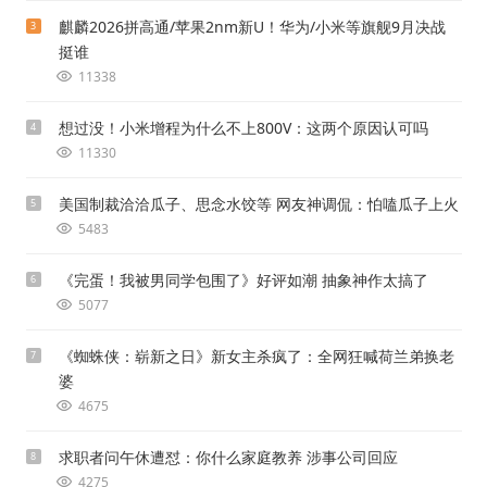
麒麟2026拼高通/苹果2nm新U！华为/小米等旗舰9月决战
3
挺谁
11338
想过没！小米增程为什么不上800V：这两个原因认可吗
4
11330
美国制裁洽洽瓜子、思念水饺等 网友神调侃：怕嗑瓜子上火
5
5483
《完蛋！我被男同学包围了》好评如潮 抽象神作太搞了
6
5077
《蜘蛛侠：崭新之日》新女主杀疯了：全网狂喊荷兰弟换老
7
婆
4675
求职者问午休遭怼：你什么家庭教养 涉事公司回应
8
4275