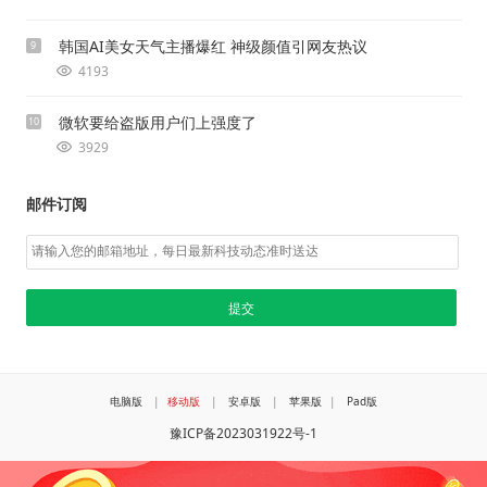
韩国AI美女天气主播爆红 神级颜值引网友热议
9
4193
微软要给盗版用户们上强度了
10
3929
邮件订阅
电脑版
|
移动版
|
安卓版
|
苹果版
|
Pad版
豫ICP备2023031922号-1