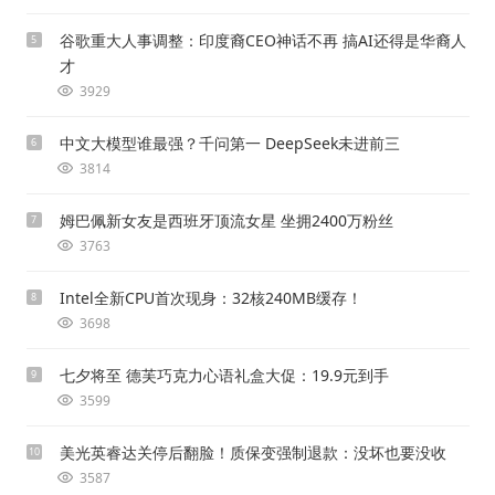
谷歌重大人事调整：印度裔CEO神话不再 搞AI还得是华裔人
5
才
3929
中文大模型谁最强？千问第一 DeepSeek未进前三
6
3814
姆巴佩新女友是西班牙顶流女星 坐拥2400万粉丝
7
3763
Intel全新CPU首次现身：32核240MB缓存！
8
3698
七夕将至 德芙巧克力心语礼盒大促：19.9元到手
9
3599
美光英睿达关停后翻脸！质保变强制退款：没坏也要没收
10
3587