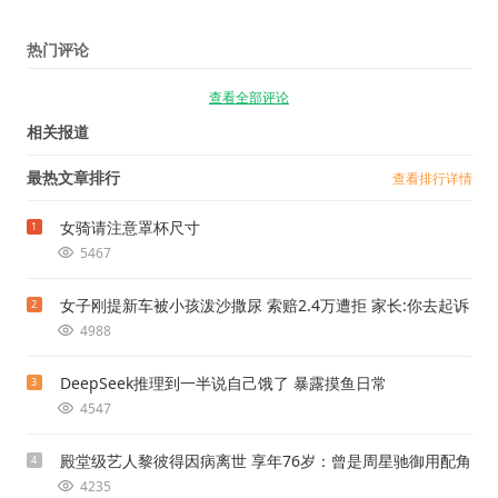
热门评论
查看全部评论
相关报道
最热文章排行
查看排行详情
女骑请注意罩杯尺寸
1
5467
女子刚提新车被小孩泼沙撒尿 索赔2.4万遭拒 家长:你去起诉
2
4988
DeepSeek推理到一半说自己饿了 暴露摸鱼日常
3
4547
殿堂级艺人黎彼得因病离世 享年76岁：曾是周星驰御用配角
4
4235