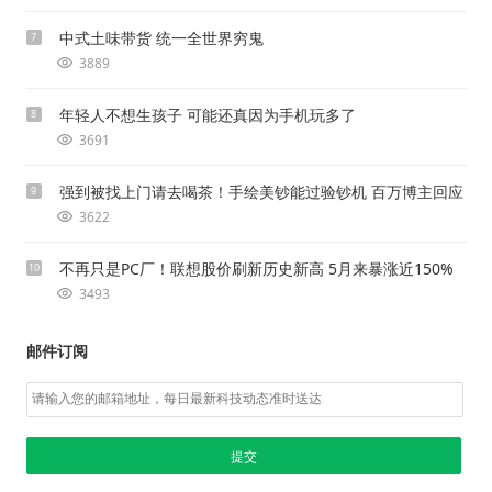
中式土味带货 统一全世界穷鬼
7
3889
年轻人不想生孩子 可能还真因为手机玩多了
8
3691
强到被找上门请去喝茶！手绘美钞能过验钞机 百万博主回应
9
3622
不再只是PC厂！联想股价刷新历史新高 5月来暴涨近150%
10
3493
邮件订阅