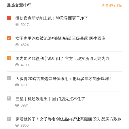
最热文章排行
查看排行详情
微信官宣新功能上线！聊天界面更干净了
1
5017
女子患甲沟炎被流浪狗舔脚确诊三级暴露 医生回应
2
4824
国内知名非盈利字幕组倒了 官方：现实所迫无能为力
3
4799
大叔将20磅古董炮弹当镇纸用：把玩多年才知会爆炸！
4
4701
三星手机还没退出中国 门店先扛不住了
5
3981
穿着就掉了！女子称名创优品内裤让其颜面尽失 品牌方致歉
6
3955