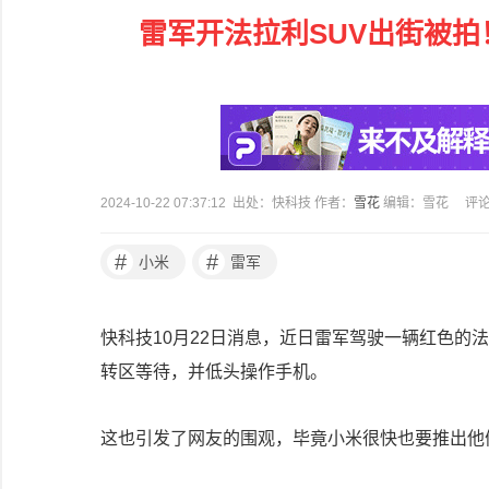
雷军开法拉利SUV出街被拍
2024-10-22 07:37:12 出处：快科技 作者：
雪花
编辑：雪花
评
#
#
小米
雷军
快科技10月22日消息，近日雷军驾驶一辆红色的法拉
转区等待，并低头操作手机。
这也引发了网友的围观，毕竟小米很快也要推出他