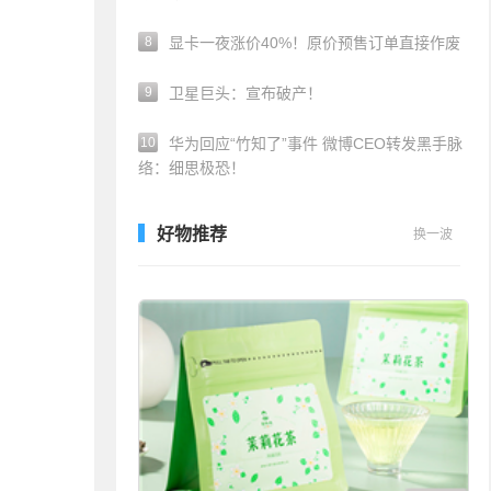
8
显卡一夜涨价40%！原价预售订单直接作废
9
卫星巨头：宣布破产！
10
华为回应“竹知了”事件 微博CEO转发黑手脉
络：细思极恐！
好物推荐
换一波