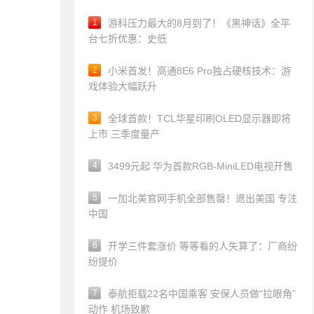
1
游科压力最大的8月到了！《黑神话》全平
台七折优惠：史低
2
小米首发！高通8E6 Pro独占硬核技术：游
戏体验大幅跃升
3
全球首款！TCL华星印刷OLED显示器即将
上市 三季度量产
4
3499元起 华为首款RGB-MiniLED电视开售
5
一加北美官网手机全部售罄！退出美国 专注
中国
6
开学三件套涨价 等等看的人失算了：厂商纷
纷提价
7
泰航拒载22名中国乘客 安保人员做“拉眼角”
动作 机场致歉