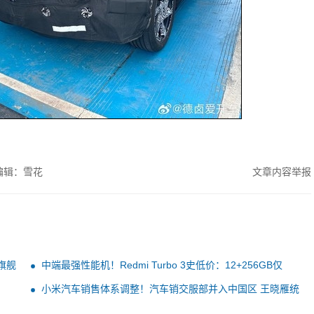
编辑：雪花
文章内容举报
旗舰
中端最强性能机！Redmi Turbo 3史低价：12+256GB仅
1509元
小米汽车销售体系调整！汽车销交服部并入中国区 王晓雁统
管