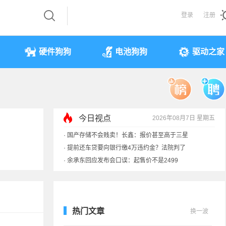
登录
注册
硬件狗狗
电池狗狗
驱动之家
今日视点
2026年08月7日 星期五
·
余承东回应发布会口误：起售价不是2499
·
奥迪斥巨资打造的电子门把手 CEO试驾后叫停
·
国产存储不会贱卖！长鑫：报价甚至高于三星
·
提前还车贷要向银行缴4万违约金？法院判了
热门文章
换一波