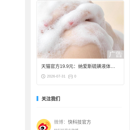
天猫官方19.9元：纳爱斯硫磺液体香
2026-07-31
0
皂2斤大促
关注我们
微博：
快科技官方