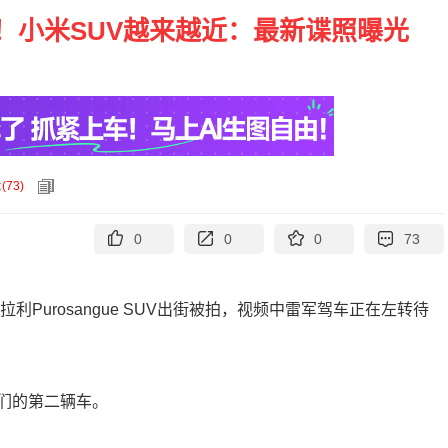
！小米SUV越来越近：最新谍照曝光
论
(
73
)
0
0
0
73
利Purosangue SUV出街被拍，视频中雷军驾车正在左转待
们的第二辆车。