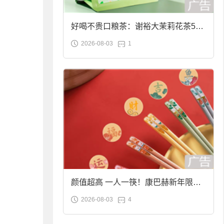
好喝不贵口粮茶：谢裕大茉莉花茶50g
2026-08-03
1
袋装9.9元到手
颜值超高 一人一筷！康巴赫新年限定
2026-08-03
4
合金筷子大促：19.9元