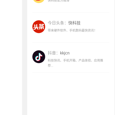
快科技官方微博
今日头条：
快科技
带来硬件软件、手机数码最快资讯！
抖音：
kkjcn
科技快讯、手机开箱、产品体验、应用推
荐...