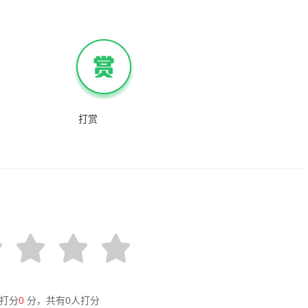
打赏
打分
0
分，共有
0
人打分