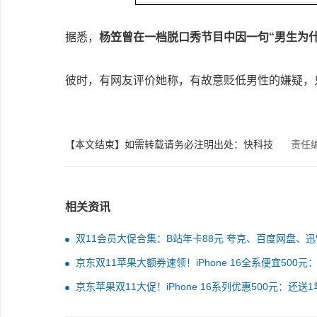
据悉，
杨笠曾在一档脱口秀节目中因一句“男生为
彼时，有网友评价她称，有故意贬低男性的嫌疑，
【本文结束】如需转载请务必注明出处：快科技
责任
相关资讯
双11会员大促合集：B站年卡88元 夸克、百度网盘、
至9元起/月
京东双11苹果大额券速领！iPhone 16全系便宜500元
旧换新再补贴1100元
京东苹果双11大促！iPhone 16系列优惠500元：还送1
AppleCare+