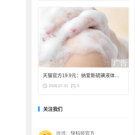
天猫官方19.9元：纳爱斯硫磺液体香
2026-07-31
0
皂2斤大促
关注我们
微博：
快科技官方