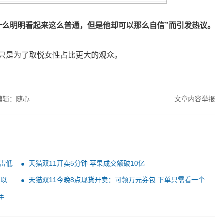
什么明明看起来这么普通，但是他却可以那么自信”而引发热议。
只是为了取悦女性占比更大的观众。
编辑：随心
文章内容举报
迅雷低
天猫双11开卖5分钟 苹果成交额破10亿
：以
天猫双11今晚8点现货开卖：可领万元券包 下单只需看一个
到手价
年