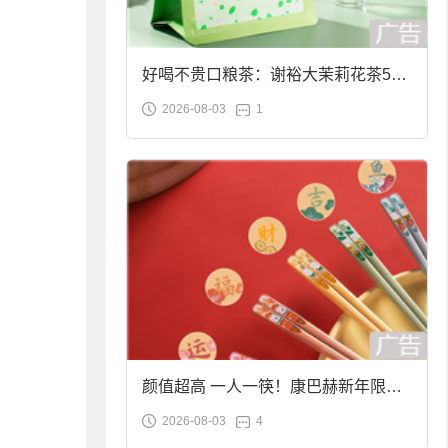
好喝不贵口粮茶：谢裕大茉莉花茶50g
2026-08-03
1
袋装9.9元到手
颜值超高 一人一筷！康巴赫新年限定
2026-08-03
4
合金筷子大促：19.9元