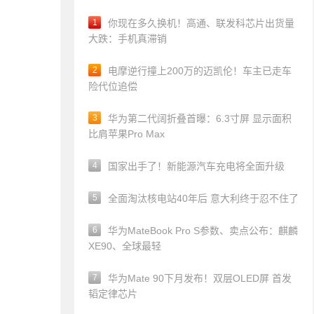
1
你现在多久换机！高通、联发科芯片出货量
大跌：手机真滞销
2
电摩逆行撞上200万的迈凯伦！车主已走车
险代位追偿
3
华为第二代阔折叠首曝：6.3寸屏 显示面积
比肩苹果Pro Max
4
国家出手了！新能源汽车充电将全面升级
5
全面淘汰核电站40年后 意大利终于忍不住了
6
华为MateBook Pro S参数、卖点公布：麒麟
XE90、全球最轻
7
华为Mate 90下月发布！双层OLED屏 首发
韬定律芯片