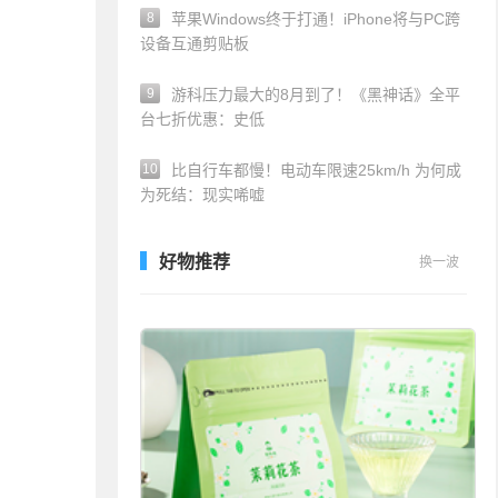
8
苹果Windows终于打通！iPhone将与PC跨
设备互通剪贴板
9
游科压力最大的8月到了！《黑神话》全平
台七折优惠：史低
10
比自行车都慢！电动车限速25km/h 为何成
为死结：现实唏嘘
好物推荐
换一波