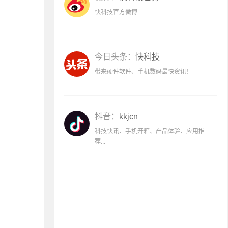
快科技官方微博
今日头条：
快科技
带来硬件软件、手机数码最快资讯！
抖音：
kkjcn
科技快讯、手机开箱、产品体验、应用推
荐...