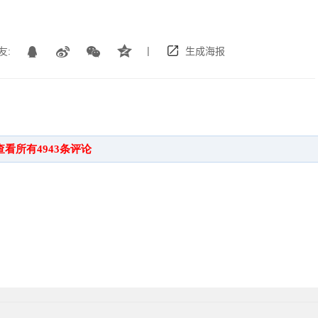
|
友:
生成海报