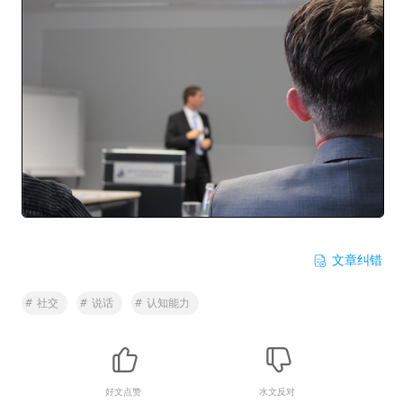
文章纠错
#
社交
#
说话
#
认知能力
好文点赞
水文反对