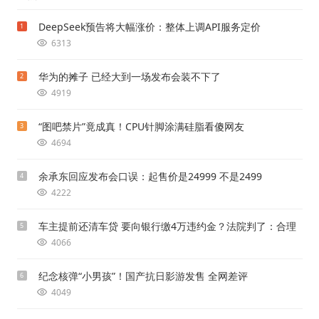
DeepSeek预告将大幅涨价：整体上调API服务定价
1
6313
华为的摊子 已经大到一场发布会装不下了
2
4919
“图吧禁片”竟成真！CPU针脚涂满硅脂看傻网友
3
4694
余承东回应发布会口误：起售价是24999 不是2499
4
4222
车主提前还清车贷 要向银行缴4万违约金？法院判了：合理
5
4066
纪念核弹“小男孩”！国产抗日影游发售 全网差评
6
4049