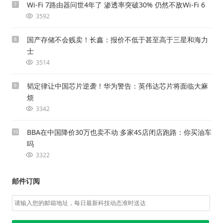
Wi-Fi 7路由器问世4年了 渗透率突破30% 仍然不敌Wi-Fi 6
7
3592
国产存储不会贱卖！长鑫：报价不低于甚至高于三星和海力
8
士
3514
韬定律让中国芯片逆袭！华为警告：英伟达芯片将面临大麻
9
烦
3342
BBA在中国降价30万也卖不动 多家4S店闭店跑路：你买油车
10
吗
3322
邮件订阅