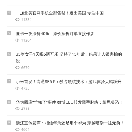
一加北美官网手机全部售罄！退出美国 专注中国
4
11334
显卡一夜涨价40%！原价预售订单直接作废
5
11204
35岁女子1天喝5瓶可乐 坚持了15年后：结果让人很害怕的
6
说
6679
小米首发！高通8E6 Pro独占硬核技术：游戏体验大幅跃升
7
4735
华为回应“竹知了”事件 微博CEO转发黑手脉络：细思极恐！
8
4711
浙江宣传发声：相信华为还是那个华为 穿越嘈杂一往无前！
9
4604