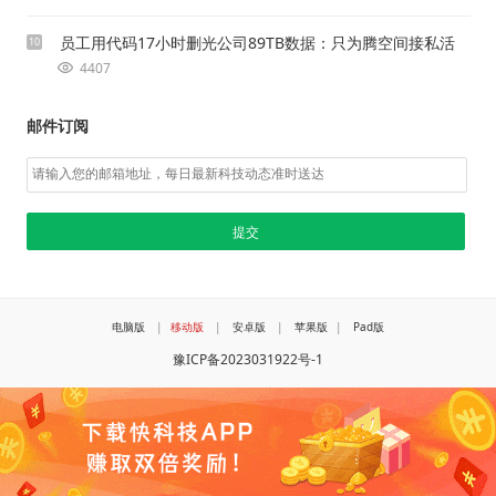
员工用代码17小时删光公司89TB数据：只为腾空间接私活
10
4407
邮件订阅
电脑版
|
移动版
|
安卓版
|
苹果版
|
Pad版
豫ICP备2023031922号-1