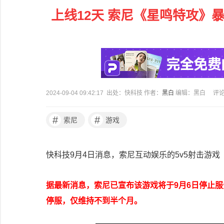
上线12天 索尼《星鸣特攻》暴
2024-09-04 09:42:17 出处：快科技 作者：
黑白
编辑：黑白
评
#
#
索尼
游戏
快科技9月4日消息，索尼互动娱乐的5v5射击游
据最新消息，索尼已宣布该游戏将于9月6日停止
停服，仅维持不到半个月。