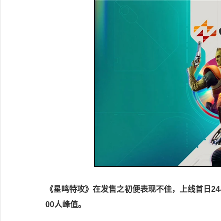
《星鸣特攻》在发售之初便表现不佳，上线首日24
00人峰值。