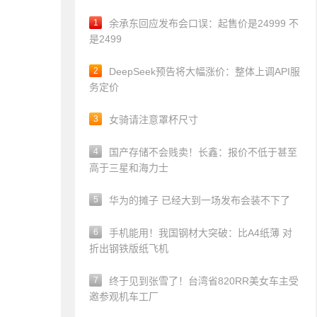
1
余承东回应发布会口误：起售价是24999 不
是2499
2
DeepSeek预告将大幅涨价：整体上调API服
务定价
3
女骑请注意罩杯尺寸
4
国产存储不会贱卖！长鑫：报价不低于甚至
高于三星和海力士
5
华为的摊子 已经大到一场发布会装不下了
6
手机能用！我国钢材大突破：比A4纸薄 对
折出钢铁版纸飞机
7
终于见到张雪了！台湾省820RR美女车主受
邀参观机车工厂