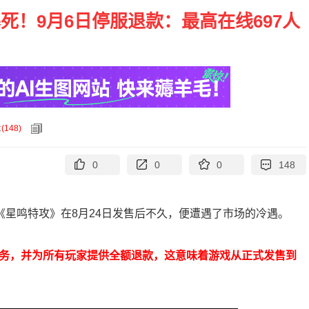
死！9月6日停服退款：最高在线697人
论
(
148
)
0
0
0
148
戏《星鸣特攻》在8月24日发售后不久，便遭遇了市场的冷遇。
服务，并为所有玩家提供全额退款，这意味着游戏从正式发售到